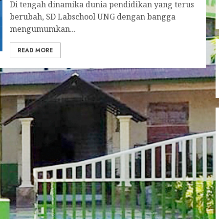
Di tengah dinamika dunia pendidikan yang terus
berubah, SD Labschool UNG dengan bangga
mengumumkan...
READ MORE