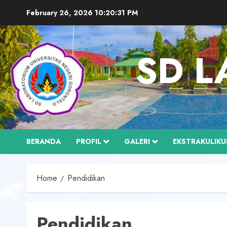
Skip
February 26, 2026
10:20:33 PM
to
content
SD L
BERANDA
PROFIL
GALERI
EKSTRAKULIKU
Home
Pendidikan
Pendidikan