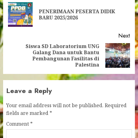
navigation
PENERIMAAN PESERTA DIDIK
Pre
BARU 2025/2026
pos
Next
Siswa SD Laboratorium UNG
Galang Dana untuk Bantu
Next
Pembangunan Fasilitas di
post:
Palestina
Leave a Reply
Your email address will not be published.
Required
fields are marked
*
Comment
*