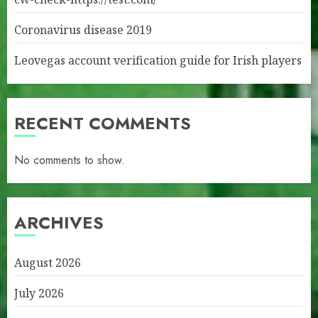
Coronavirus disease 2019
Leovegas account verification guide for Irish players
RECENT COMMENTS
No comments to show.
ARCHIVES
August 2026
July 2026