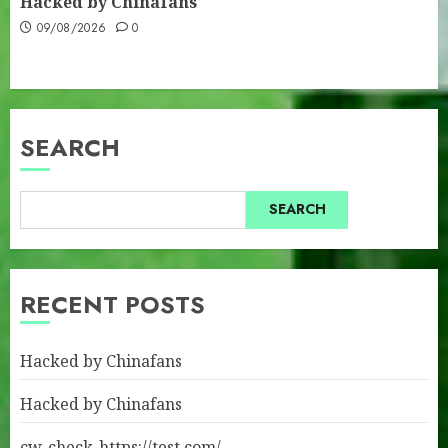
Hacked by Chinafans
09/08/2026
0
SEARCH
SEARCH
RECENT POSTS
Hacked by Chinafans
Hacked by Chinafans
cw-check-https://test.com/