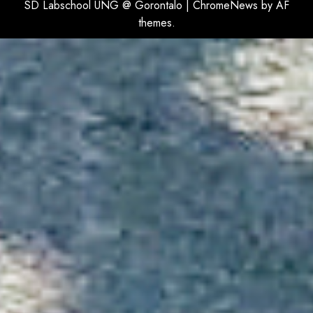
SD Labschool UNG @ Gorontalo
|
ChromeNews
by AF
themes.