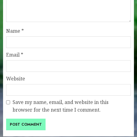
Name
*
Email
*
Website
Save my name, email, and website in this
browser for the next time I comment.