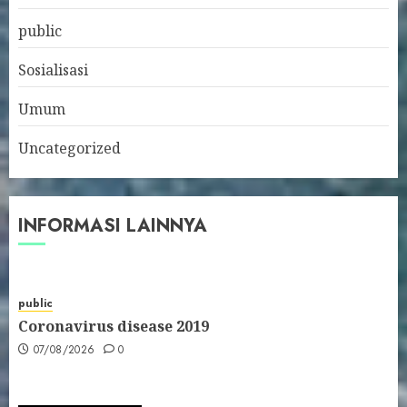
public
Sosialisasi
Umum
Uncategorized
INFORMASI LAINNYA
public
Coronavirus disease 2019
07/08/2026
0