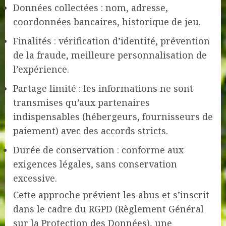
Données collectées : nom, adresse,
coordonnées bancaires, historique de jeu.
Finalités : vérification d’identité, prévention
de la fraude, meilleure personnalisation de
l’expérience.
Partage limité : les informations ne sont
transmises qu’aux partenaires
indispensables (hébergeurs, fournisseurs de
paiement) avec des accords stricts.
Durée de conservation : conforme aux
exigences légales, sans conservation
excessive.
Cette approche prévient les abus et s’inscrit
dans le cadre du RGPD (Règlement Général
sur la Protection des Données), une