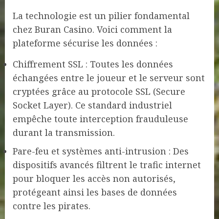
La technologie est un pilier fondamental
chez Buran Casino. Voici comment la
plateforme sécurise les données :
Chiffrement SSL : Toutes les données
échangées entre le joueur et le serveur sont
cryptées grâce au protocole SSL (Secure
Socket Layer). Ce standard industriel
empêche toute interception frauduleuse
durant la transmission.
Pare-feu et systèmes anti-intrusion : Des
dispositifs avancés filtrent le trafic internet
pour bloquer les accès non autorisés,
protégeant ainsi les bases de données
contre les pirates.