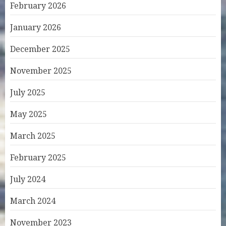
February 2026
January 2026
December 2025
November 2025
July 2025
May 2025
March 2025
February 2025
July 2024
March 2024
November 2023