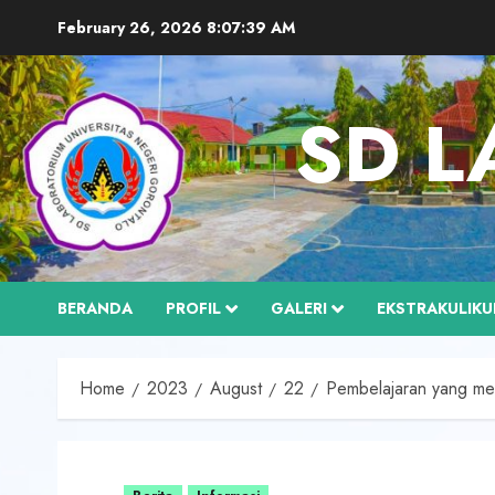
Skip
February 26, 2026
8:07:41 AM
to
content
SD L
BERANDA
PROFIL
GALERI
EKSTRAKULIKU
Home
2023
August
22
Pembelajaran yang me