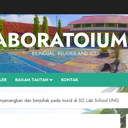
ABORATOIU
BILINGUAL, RELIGIUS AND ICT
LER
RAGAM TAUTAN
KONTAK
nyenangkan dan berpihak pada murid di SD Lab School UNG