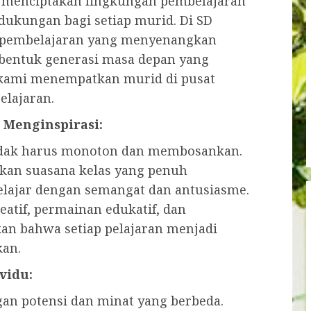
 menciptakan lingkungan pembelajaran
 dukungan bagi setiap murid. Di SD
 pembelajaran yang menyenangkan
bentuk generasi masa depan yang
a kami menempatkan murid di pusat
elajaran.
Menginspirasi:
idak harus monoton dan membosankan.
kan suasana kelas yang penuh
elajar dengan semangat dan antusiasme.
tif, permainan edukatif, dan
kan bahwa setiap pelajaran menjadi
kan.
vidu:
gan potensi dan minat yang berbeda.