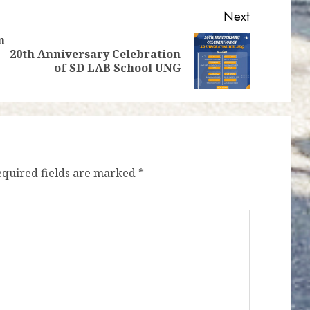
Next
m
20th Anniversary Celebration
Previous
Next
of SD LAB School UNG
post:
post:
equired fields are marked
*